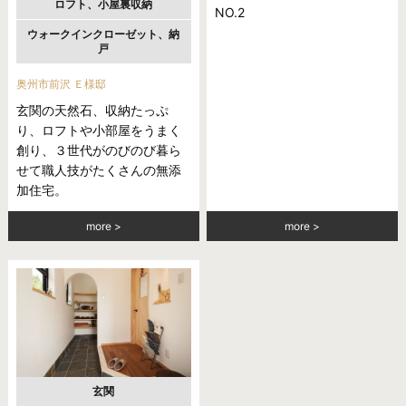
ロフト、小屋裏収納
NO.2
ウォークインクローゼット、納
戸
奥州市前沢 Ｅ様邸
玄関の天然石、収納たっぷ
り、ロフトや小部屋をうまく
創り、３世代がのびのび暮ら
せて職人技がたくさんの無添
加住宅。
more
more
玄関