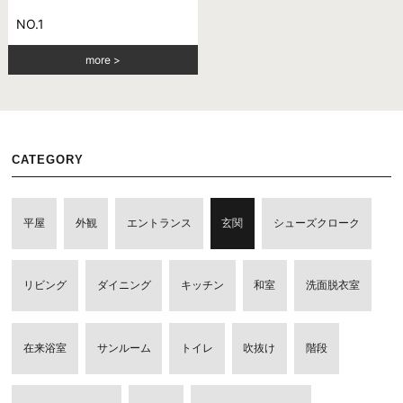
NO.1
more
CATEGORY
平屋
外観
エントランス
玄関
シューズクローク
リビング
ダイニング
キッチン
和室
洗面脱衣室
在来浴室
サンルーム
トイレ
吹抜け
階段