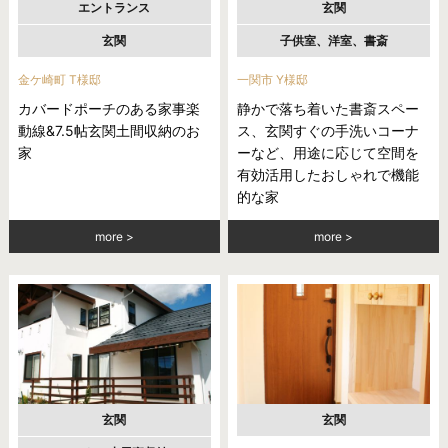
エントランス
玄関
玄関
子供室、洋室、書斎
金ケ崎町 T様邸
一関市 Y様邸
カバードポーチのある家事楽
静かで落ち着いた書斎スペー
動線&7.5帖玄関土間収納のお
ス、玄関すぐの手洗いコーナ
家
ーなど、用途に応じて空間を
有効活用したおしゃれで機能
的な家
more
more
玄関
玄関