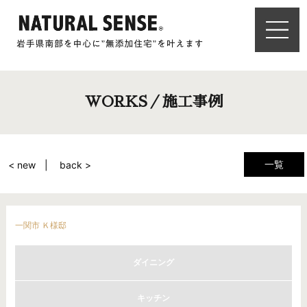
WORKS／施工事例
一覧
< new
back >
一関市 Ｋ様邸
ダイニング
キッチン