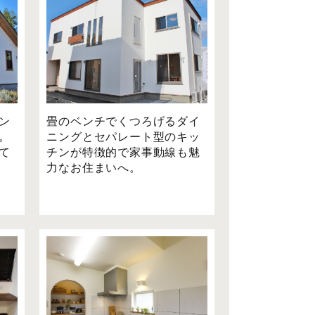
ン
畳のベンチでくつろげるダイ
。
ニングとセパレート型のキッ
て
チンが特徴的で家事動線も魅
力なお住まいへ。