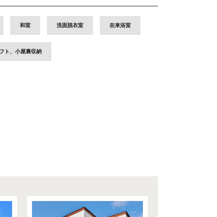
和室
洗面脱衣室
在来浴室
フト、小屋裏収納