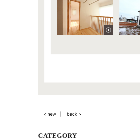
< new
back >
CATEGORY