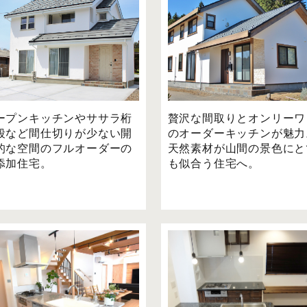
ープンキッチンやササラ桁
贅沢な間取りとオンリーワ
段など間仕切りが少ない開
のオーダーキッチンが魅力
的な空間のフルオーダーの
天然素材が山間の景色にと
添加住宅。
も似合う住宅へ。